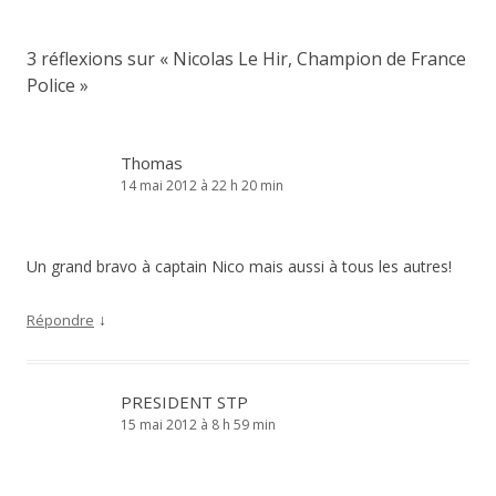
e
n
n
n
e
s
o
n
u
u
o
n
3 réflexions sur «
Nicolas Le Hir, Champion de France
v
u
e
e
v
n
Police
»
l
e
o
l
l
u
e
l
v
f
e
e
e
f
l
n
e
l
Thomas
ê
n
e
t
ê
f
14 mai 2012 à 22 h 20 min
r
t
e
e
r
n
)
e
ê
)
t
r
e
Un grand bravo à captain Nico mais aussi à tous les autres!
)
↓
Répondre
PRESIDENT STP
15 mai 2012 à 8 h 59 min