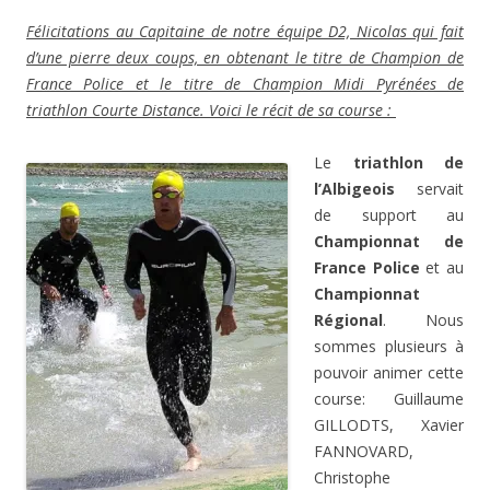
Félicitations au Capitaine de notre équipe D2, Nicolas qui fait
d’une pierre deux coups, en obtenant le titre de Champion de
France Police et le titre de Champion Midi Pyrénées de
triathlon Courte Distance. Voici le récit de sa course :
Le
triathlon de
l’Albigeois
servait
de support au
Championnat de
France Police
et au
Championnat
Régional
. Nous
sommes plusieurs à
pouvoir animer cette
course: Guillaume
GILLODTS, Xavier
FANNOVARD,
Christophe