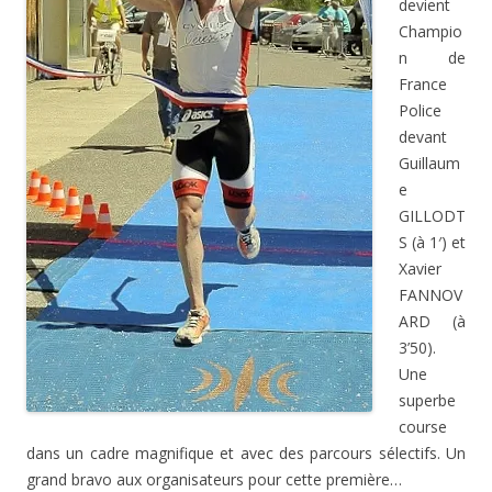
devient
Champio
n de
France
Police
devant
Guillaum
e
GILLODT
S (à 1′) et
Xavier
FANNOV
ARD (à
3’50).
Une
superbe
course
dans un cadre magnifique et avec des parcours sélectifs. Un
grand bravo aux organisateurs pour cette première…