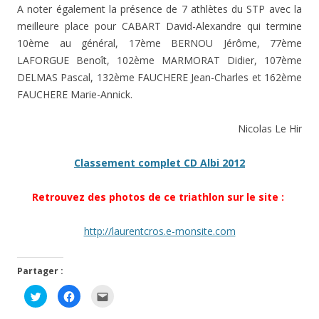
A noter également la présence de 7 athlètes du STP avec la
meilleure place pour CABART David-Alexandre qui termine
10ème au général, 17ème BERNOU Jérôme, 77ème
LAFORGUE Benoît, 102ème MARMORAT Didier, 107ème
DELMAS Pascal, 132ème FAUCHERE Jean-Charles et 162ème
FAUCHERE Marie-Annick.
Nicolas Le Hir
Classement complet CD Albi 2012
Retrouvez des photos de ce triathlon sur le site :
http://laurentcros.e-monsite.com
Partager :
C
C
C
l
l
l
i
i
i