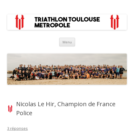
Aller
Menu
au
contenu
Nicolas Le Hir, Champion de France
Police
3 réponses